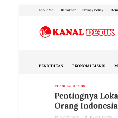
Skip
About Me
Disclaimer
Privacy Policy
Site
to
content
Blog Kanal Detik
PENDIDIKAN
EKONOMI BISNIS
M
TEKNOLOGI SAINS
Pentingnya Loka
Orang Indonesia
11 OKT 2025
KANAL DETIK