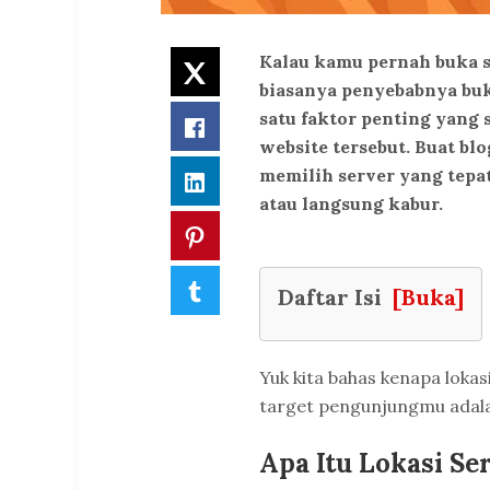
Kalau kamu pernah buka s
Twitter
biasanya penyebabnya buk
satu faktor penting yang 
Facebook
website tersebut. Buat blo
memilih server yang tepat
LinkedIn
atau langsung kabur.
Pinterest
Tumblr
Daftar Isi
[Buka]
Yuk kita bahas kenapa lokas
target pengunjungmu adala
Apa Itu Lokasi Se