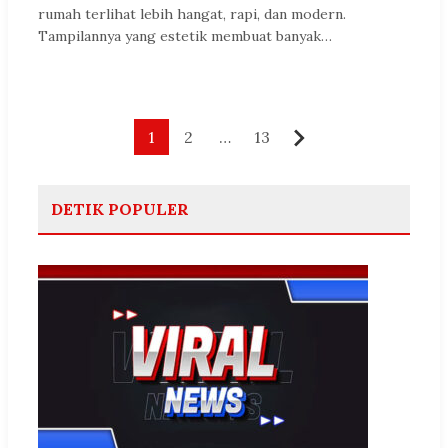
rumah terlihat lebih hangat, rapi, dan modern.
Tampilannya yang estetik membuat banyak…
Paginasi
1
2
…
13
Berikutnya
pos
DETIK POPULER