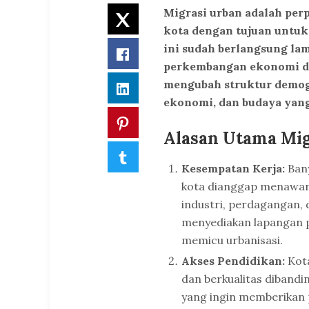
Migrasi urban adalah per
Twitter
kota dengan tujuan untuk
ini sudah berlangsung lam
Facebook
perkembangan ekonomi dan
mengubah struktur demogr
LinkedIn
ekonomi, dan budaya yang
Pinterest
Alasan Utama Mig
Tumblr
Kesempatan Kerja:
Ban
kota dianggap menawarka
industri, perdagangan, 
menyediakan lapangan p
memicu urbanisasi.
Akses Pendidikan:
Kota
dan berkualitas dibandi
yang ingin memberikan p