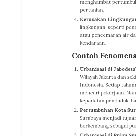
menghambat pertumbuh
pertanian.
Kerusakan Lingkunga
lingkungan, seperti p
atau pencemaran air dan
kendaraan.
Contoh Fenomena 
Urbanisasi di Jabodet
Wilayah Jakarta dan sek
Indonesia. Setiap tahunn
mencari pekerjaan. Nam
kepadatan penduduk, ban
Pertumbuhan Kota Sur
Surabaya menjadi tujua
berkembang sebagai pu
Urbanisasi di Pulau S