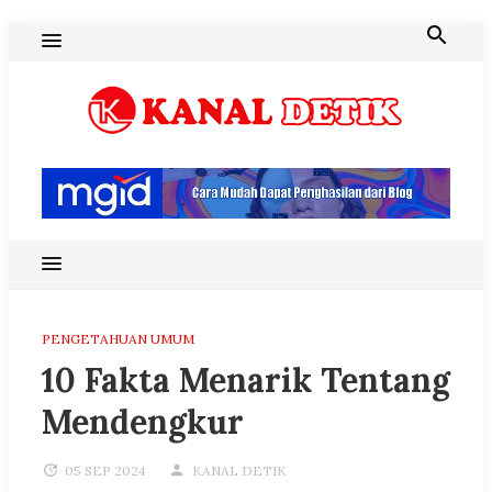
Skip
to
content
Blog Kanal Detik
PENGETAHUAN UMUM
10 Fakta Menarik Tentang
Mendengkur
05 SEP 2024
KANAL DETIK