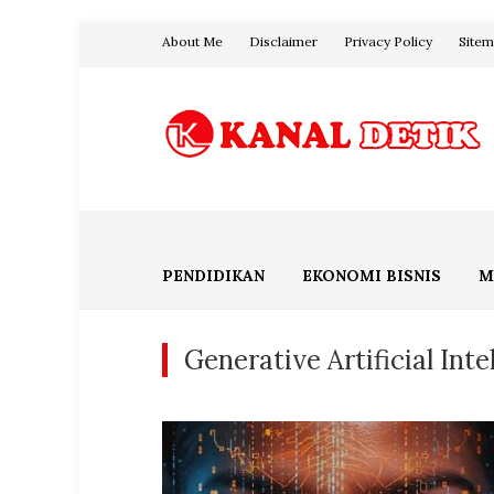
Skip
About Me
Disclaimer
Privacy Policy
Site
to
content
Blog Kanal Detik
PENDIDIKAN
EKONOMI BISNIS
M
Generative Artificial Inte