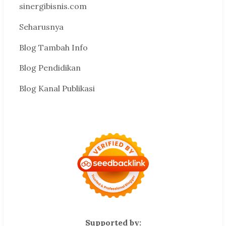
sinergibisnis.com
Seharusnya
Blog Tambah Info
Blog Pendidikan
Blog Kanal Publikasi
Supported by: