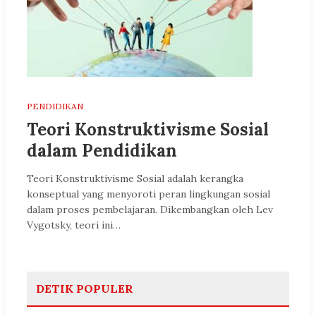
PENDIDIKAN
Teori Konstruktivisme Sosial
dalam Pendidikan
Teori Konstruktivisme Sosial adalah kerangka
konseptual yang menyoroti peran lingkungan sosial
dalam proses pembelajaran. Dikembangkan oleh Lev
Vygotsky, teori ini…
DETIK POPULER