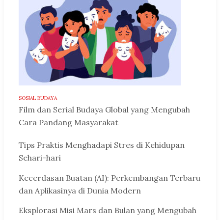
SOSIAL BUDAYA
Film dan Serial Budaya Global yang Mengubah
Cara Pandang Masyarakat
Tips Praktis Menghadapi Stres di Kehidupan
Sehari-hari
Kecerdasan Buatan (AI): Perkembangan Terbaru
dan Aplikasinya di Dunia Modern
Eksplorasi Misi Mars dan Bulan yang Mengubah