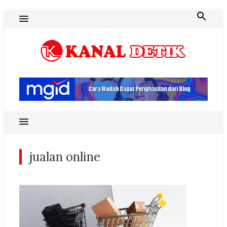
Skip
to
content
Blog Kanal Detik
jualan online