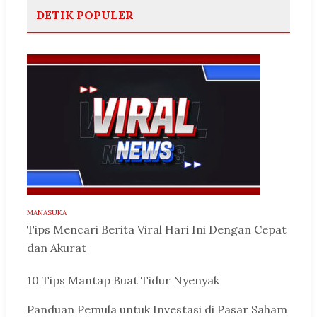
DETIK POPULER
MANASUKA
Tips Mencari Berita Viral Hari Ini Dengan Cepat
dan Akurat
10 Tips Mantap Buat Tidur Nyenyak
Panduan Pemula untuk Investasi di Pasar Saham