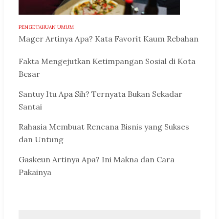
PENGETAHUAN UMUM
Mager Artinya Apa? Kata Favorit Kaum Rebahan
Fakta Mengejutkan Ketimpangan Sosial di Kota
Besar
Santuy Itu Apa Sih? Ternyata Bukan Sekadar
Santai
Rahasia Membuat Rencana Bisnis yang Sukses
dan Untung
Gaskeun Artinya Apa? Ini Makna dan Cara
Pakainya