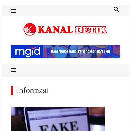
Skip
to
content
Blog Kanal Detik
informasi